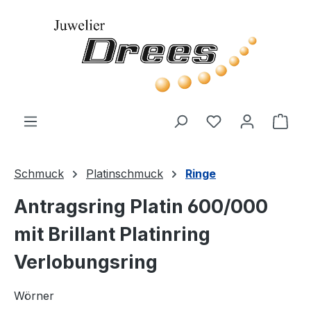
Zum Hauptinhalt springen
Du hast 0 Produ
Ware
Schmuck
Platinschmuck
Ringe
Antragsring Platin 600/000
mit Brillant Platinring
Verlobungsring
Wörner