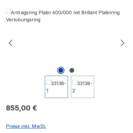
Bildergalerie überspringen
Regulärer Preis:
855,00 €
Preise inkl. MwSt.