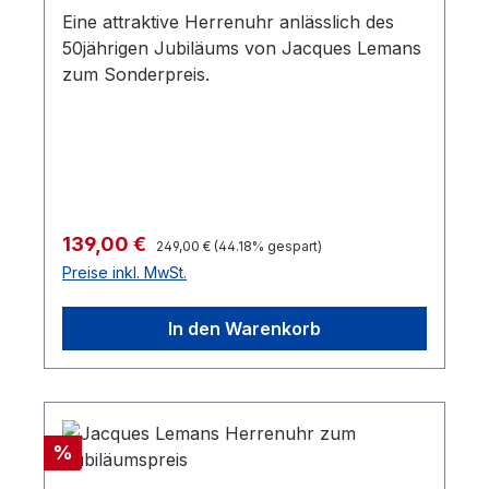
Eine attraktive Herrenuhr anlässlich des
50jährigen Jubiläums von Jacques Lemans
zum Sonderpreis.
Regulärer Preis:
Verkaufspreis:
139,00 €
249,00 €
(44.18% gespart)
Preise inkl. MwSt.
In den Warenkorb
Rabatt
%