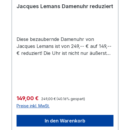
Jacques Lemans Damenuhr reduziert
Diese bezaubernde Damenuhr von
Jacques Lemans ist von 249,-- € auf 149,--
€ reduziert! Die Uhr ist nicht nur äußerst
chic, sondern auch sehr robust und für
den täglichen Gebrauch bestens geeignet.
Regulärer Preis:
Verkaufspreis:
149,00 €
249,00 €
(40.16% gespart)
Preise inkl. MwSt.
In den Warenkorb