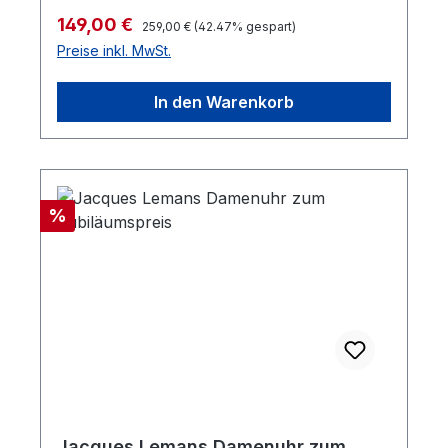
Regulärer Preis:
Verkaufspreis:
149,00 €
259,00 €
(42.47% gespart)
Preise inkl. MwSt.
In den Warenkorb
Rabatt
%
Jacques Lemans Damenuhr zum