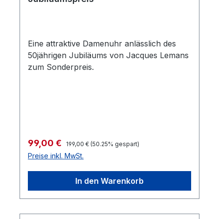
Eine attraktive Damenuhr anlässlich des
50jährigen Jubiläums von Jacques Lemans
zum Sonderpreis.
Regulärer Preis:
Verkaufspreis:
99,00 €
199,00 €
(50.25% gespart)
Preise inkl. MwSt.
In den Warenkorb