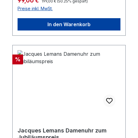
Verkaufspreis:
99,00 €
199,00 €
(50.25% gespart)
Preise inkl. MwSt.
In den Warenkorb
Rabatt
%
Jacques Lemans Damenuhr zum
Jubiläumspreis