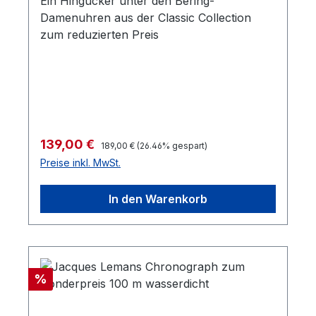
Ein Hingucker unter den Bering-
Damenuhren aus der Classic Collection
zum reduzierten Preis
Regulärer Preis:
Verkaufspreis:
139,00 €
189,00 €
(26.46% gespart)
Preise inkl. MwSt.
In den Warenkorb
Rabatt
%