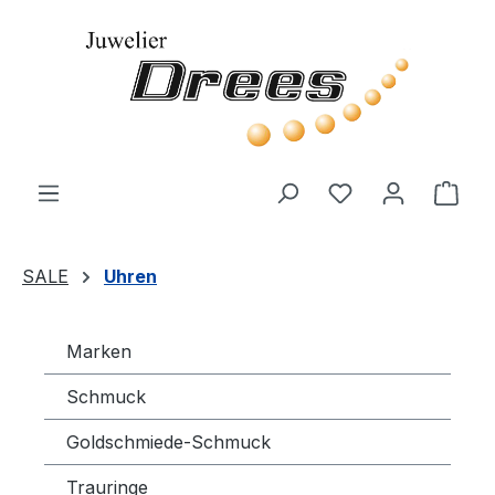
Zum Hauptinhalt springen
Du hast 0 Produ
Ware
SALE
Uhren
Marken
Schmuck
Goldschmiede-Schmuck
Trauringe