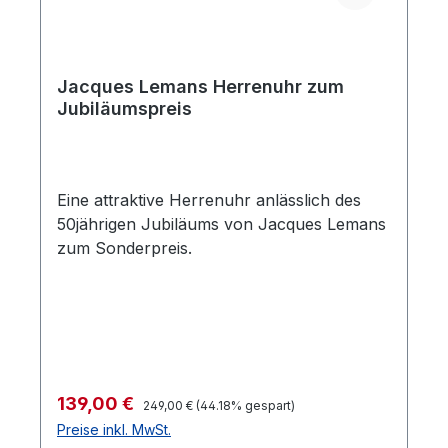
Jacques Lemans Herrenuhr zum
Jubiläumspreis
Eine attraktive Herrenuhr anlässlich des
50jährigen Jubiläums von Jacques Lemans
zum Sonderpreis.
Regulärer Preis:
Verkaufspreis:
139,00 €
249,00 €
(44.18% gespart)
Preise inkl. MwSt.