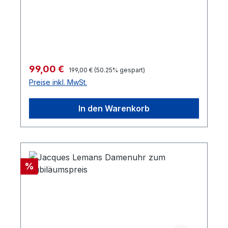
Regulärer Preis:
Verkaufspreis:
99,00 €
199,00 €
(50.25% gespart)
Preise inkl. MwSt.
In den Warenkorb
Rabatt
%