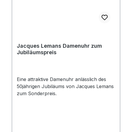
0,004 Masseprozent Blei Cd = Batterie
enthält mehr als 0,002 Masseprozent
Cadmium Hg = Batterie enthält mehr als
0,0005 Masseprozent Quecksilber. Bitte
beachten Sie die vorstehenden Hinweise.
Jacques Lemans Damenuhr zum
Jubiläumspreis
Eine attraktive Damenuhr anlässlich des
50jährigen Jubiläums von Jacques Lemans
zum Sonderpreis.