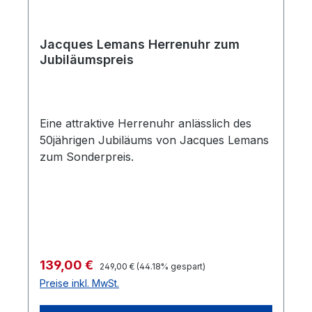
Jacques Lemans Herrenuhr zum
Jubiläumspreis
Eine attraktive Herrenuhr anlässlich des
50jährigen Jubiläums von Jacques Lemans
zum Sonderpreis.
Regulärer Preis:
Verkaufspreis:
139,00 €
249,00 €
(44.18% gespart)
Preise inkl. MwSt.