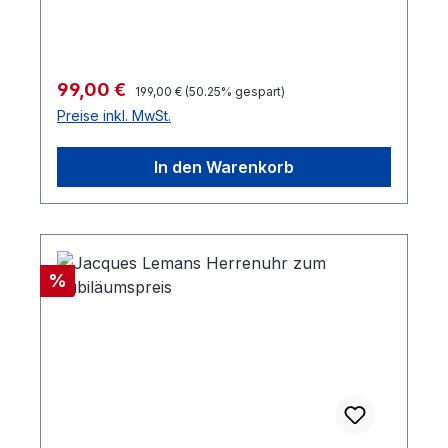
Regulärer Preis:
Verkaufspreis:
99,00 €
199,00 €
(50.25% gespart)
Preise inkl. MwSt.
In den Warenkorb
Rabatt
%