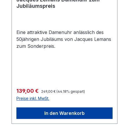
Jubiläumspreis
Eine attraktive Damenuhr anlässlich des
50jährigen Jubiläums von Jacques Lemans
zum Sonderpreis.
Regulärer Preis:
Verkaufspreis:
139,00 €
249,00 €
(44.18% gespart)
Preise inkl. MwSt.
In den Warenkorb