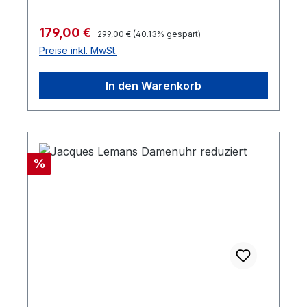
Zifferblatt gut ablesbar.
Regulärer Preis:
Verkaufspreis:
179,00 €
299,00 €
(40.13% gespart)
Preise inkl. MwSt.
In den Warenkorb
Rabatt
%