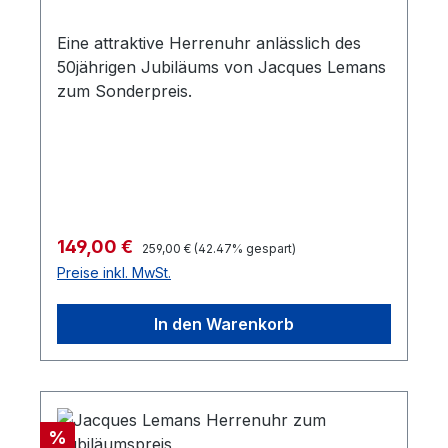
Eine attraktive Herrenuhr anlässlich des
50jährigen Jubiläums von Jacques Lemans
zum Sonderpreis.
Regulärer Preis:
Verkaufspreis:
149,00 €
259,00 €
(42.47% gespart)
Preise inkl. MwSt.
In den Warenkorb
Rabatt
%