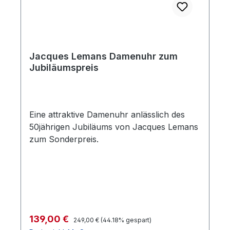
Jacques Lemans Damenuhr zum
Jubiläumspreis
Eine attraktive Damenuhr anlässlich des
50jährigen Jubiläums von Jacques Lemans
zum Sonderpreis.
Regulärer Preis:
Verkaufspreis:
139,00 €
249,00 €
(44.18% gespart)