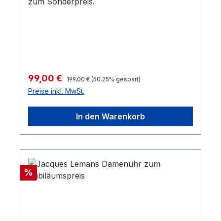
zum Sonderpreis.
Regulärer Preis:
Verkaufspreis:
99,00 €
199,00 €
(50.25% gespart)
Preise inkl. MwSt.
In den Warenkorb
Rabatt
%