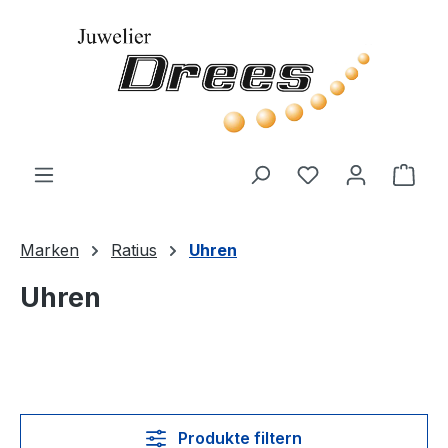
Zum Hauptinhalt springen
Du hast 0 Produ
Ware
Marken
Ratius
Uhren
Uhren
Produkte filtern