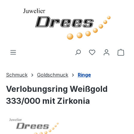
Zum Hauptinhalt springen
Du hast 0 Produ
Ware
Schmuck
Goldschmuck
Ringe
Verlobungsring Weißgold
333/000 mit Zirkonia