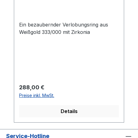
Ein bezaubernder Verlobungsring aus
Weißgold 333/000 mit Zirkonia
Regulärer Preis:
288,00 €
Preise inkl. MwSt.
Details
Service-Hotline