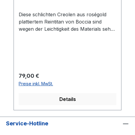
Diese schlichten Creolen aus roségold
plattiertem Reintitan von Boccia sind
wegen der Leichtigkeit des Materials sehr
angenehm zu tragen. Reintitan ist
nickelfrei und für Menschen mit Allergien
bestens geeignet.
Regulärer Preis:
79,00 €
Preise inkl. MwSt.
Details
Service-Hotline