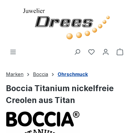
Zum Hauptinhalt springen
Du hast 0 Produ
Ware
Marken
Boccia
Ohrschmuck
Boccia Titanium nickelfreie
Creolen aus Titan