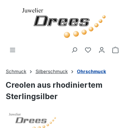
Zum Hauptinhalt springen
Du hast 0 Produ
Ware
Schmuck
Silberschmuck
Ohrschmuck
Creolen aus rhodiniertem
Sterlingsilber