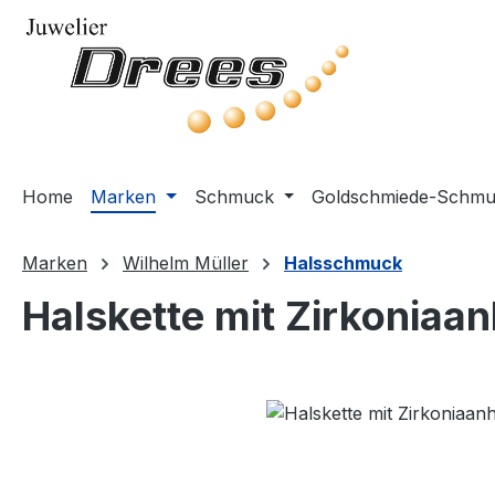
m Hauptinhalt springen
Zur Suche springen
Zur Hauptnavigation springen
Home
Marken
Schmuck
Goldschmiede-Schm
Marken
Wilhelm Müller
Halsschmuck
Halskette mit Zirkoniaan
Bildergalerie überspringen