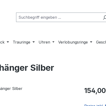
uck
Trauringe
Uhren
Verlobungsringe
Gesch
hänger Silber
Regulärer Pr
154,00