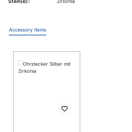
Stein(e)::
Zirkonia
Accessory Items
Produktgalerie überspringen