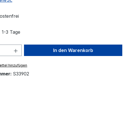
 MwSt.
stenfrei
: 1-3 Tage
 Anzahl: Gib den gewünschten Wert ein 
In den Warenkorb
ttel hinzufügen
mmer:
S33902