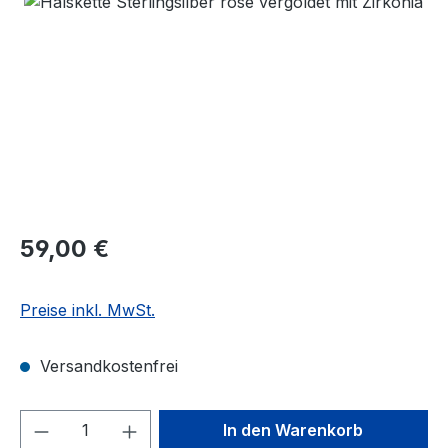
Regulärer Preis:
59,00 €
Preise inkl. MwSt.
Versandkostenfrei
Produkt Anzahl: Gib den gewünschten We
In den Warenkorb