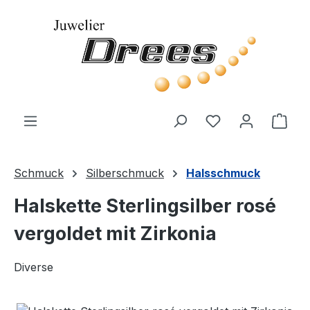
Zum Hauptinhalt springen
Du hast 0 Produ
Ware
Schmuck
Silberschmuck
Halsschmuck
Halskette Sterlingsilber rosé
vergoldet mit Zirkonia
Diverse
Bildergalerie überspringen