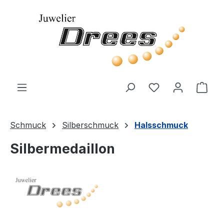
Zum Hauptinhalt springen
Du hast 0 Produ
Ware
Schmuck
Silberschmuck
Halsschmuck
Silbermedaillon