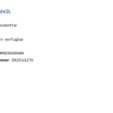
 MwSt.
stenfrei
r verfügbar
ttel hinzufügen
mmer:
S82046276