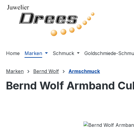
m Hauptinhalt springen
Zur Suche springen
Zur Hauptnavigation springen
Home
Marken
Schmuck
Goldschmiede-Schm
Marken
Bernd Wolf
Armschmuck
Bernd Wolf Armband Cu
Bildergalerie überspringen