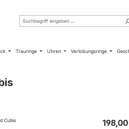
uck
Trauringe
Uhren
Verlobungsringe
Gesch
bis
Regulärer Pr
198,00