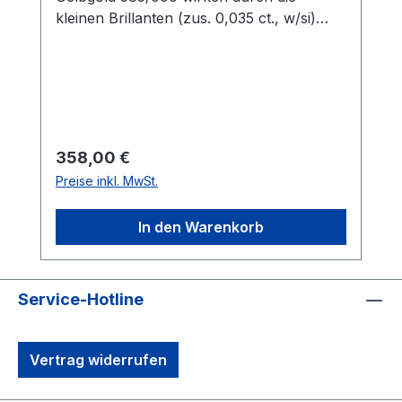
kleinen Brillanten (zus. 0,035 ct., w/si)
sehr trendy.. Die Süßwasserperlen haben
einen Durchmesser von 7 mm.
Regulärer Preis:
358,00 €
Preise inkl. MwSt.
In den Warenkorb
Service-Hotline
Vertrag widerrufen