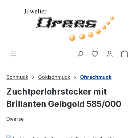
Zum Hauptinhalt springen
Du hast 0 Produ
Ware
Schmuck
Goldschmuck
Ohrschmuck
Zuchtperlohrstecker mit
Brillanten Gelbgold 585/000
Diverse
Bildergalerie überspringen