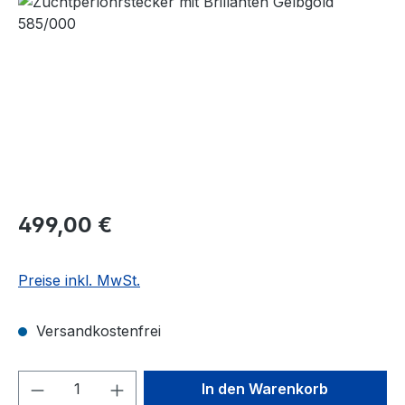
Regulärer Preis:
499,00 €
Preise inkl. MwSt.
Versandkostenfrei
Produkt Anzahl: Gib den gewünschten We
In den Warenkorb