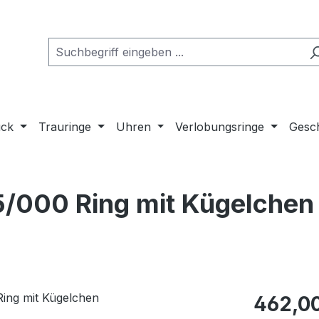
uck
Trauringe
Uhren
Verlobungsringe
Gesch
/000 Ring mit Kügelchen
Regulärer Pr
462,0