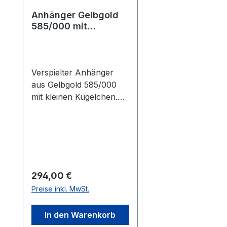
Anhänger Gelbgold
585/000 mit
Kügelchen
Damenanhänger
Gold
Verspielter Anhänger
aus Gelbgold 585/000
mit kleinen Kügelchen.
Der Anhänger hat einen
Durchmesser von 13 mm
und wiegt 1,2 g. Die auf
dem Foto abgebildete
Halskette ist nicht im
Lieferumfang enthalten.
Regulärer Preis:
294,00 €
Preise inkl. MwSt.
In den Warenkorb