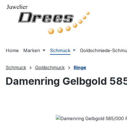
m Hauptinhalt springen
Zur Suche springen
Zur Hauptnavigation springen
Home
Marken
Schmuck
Goldschmiede-Schm
Schmuck
Goldschmuck
Ringe
Damenring Gelbgold 585
Bildergalerie überspringen