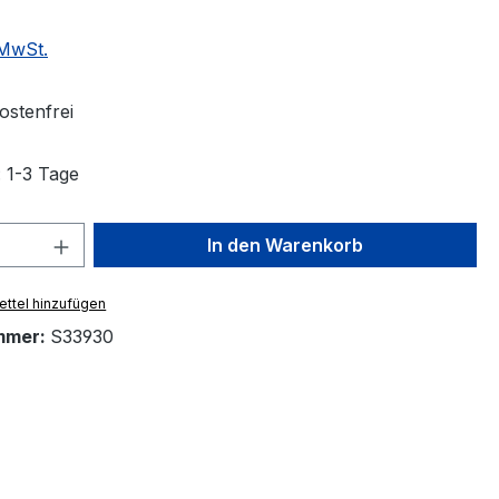
 MwSt.
stenfrei
: 1-3 Tage
 Anzahl: Gib den gewünschten Wert ein 
In den Warenkorb
ttel hinzufügen
mmer:
S33930