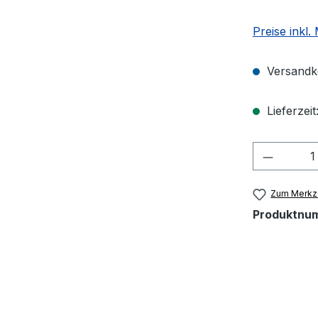
Preise inkl.
Versandko
Lieferzeit
Produkt
Zum Merkze
Produktnu