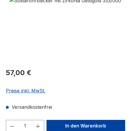
Regulärer Preis:
57,00 €
Preise inkl. MwSt.
Versandkostenfrei
Produkt Anzahl: Gib den gewünschten We
In den Warenkorb