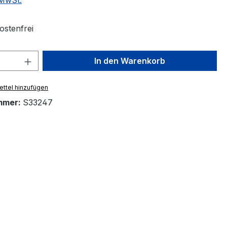
 MwSt.
stenfrei
 Anzahl: Gib den gewünschten Wert ein 
In den Warenkorb
ttel hinzufügen
mmer:
S33247