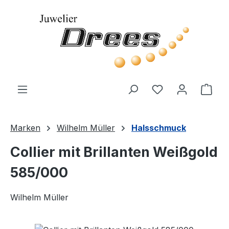
Zum Hauptinhalt springen
Du hast 0 Produ
Ware
Marken
Wilhelm Müller
Halsschmuck
Collier mit Brillanten Weißgold
585/000
Wilhelm Müller
Bildergalerie überspringen