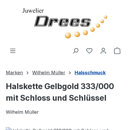
Zum Hauptinhalt springen
Du hast 0 Produ
Ware
Marken
Wilhelm Müller
Halsschmuck
Halskette Gelbgold 333/000
mit Schloss und Schlüssel
Wilhelm Müller
Bildergalerie überspringen