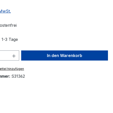
 MwSt.
stenfrei
: 1-3 Tage
 Anzahl: Gib den gewünschten Wert ein 
In den Warenkorb
ttel hinzufügen
mmer:
S31362