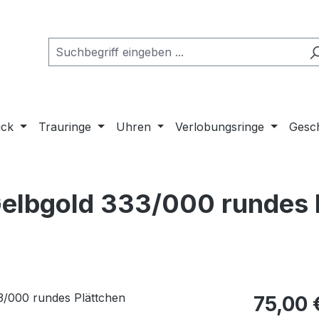
uck
Trauringe
Uhren
Verlobungsringe
Gesch
Gelbgold 333/000 rundes 
Regulärer Pr
75,00 