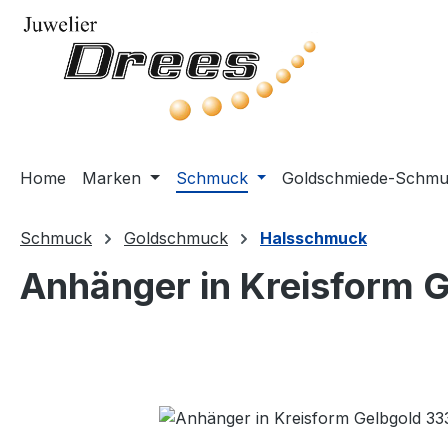
m Hauptinhalt springen
Zur Suche springen
Zur Hauptnavigation springen
Home
Marken
Schmuck
Goldschmiede-Schm
Schmuck
Goldschmuck
Halsschmuck
Anhänger in Kreisform 
Bildergalerie überspringen