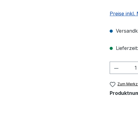
Preise inkl.
Versandko
Lieferzeit
Produkt
Zum Merkze
Produktnu