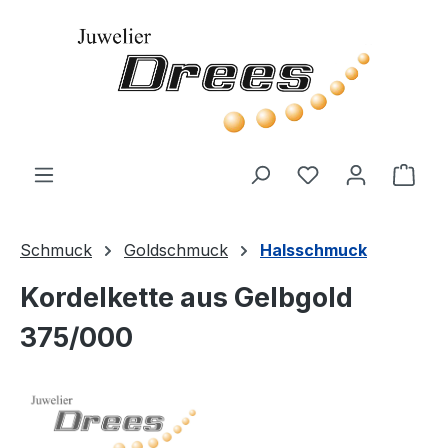
Zum Hauptinhalt springen
Du hast 0 Produ
Ware
Schmuck
Goldschmuck
Halsschmuck
Kordelkette aus Gelbgold
375/000