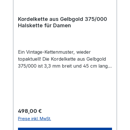
Kordelkette aus Gelbgold 375/000
Halskette für Damen
Ein Vintage-Kettenmuster, wieder
topaktuell! Die Kordelkette aus Gelbgold
375/000 ist 3,3 mm breit und 45 cm lang.
Geschlossen wird die Kette mit einem
Karabiner. Das Gewicht der Kette beträgt
4,46 g.
Regulärer Preis:
498,00 €
Preise inkl. MwSt.