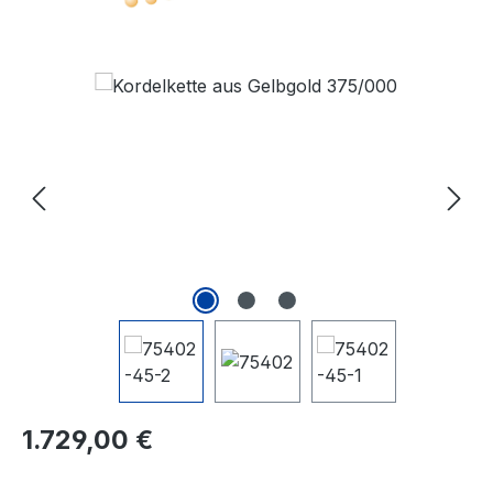
Bildergalerie überspringen
Regulärer Preis:
1.729,00 €