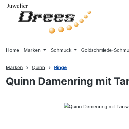
m Hauptinhalt springen
Zur Suche springen
Zur Hauptnavigation springen
Home
Marken
Schmuck
Goldschmiede-Schm
Marken
Quinn
Ringe
Quinn Damenring mit Tans
Bildergalerie überspringen