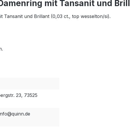
amenring mit Tansanit und Bril
Tansanit und Brillant (0,03 ct., top wesselton/si).
m.
rgstr. 23, 73525
 info@quinn.de