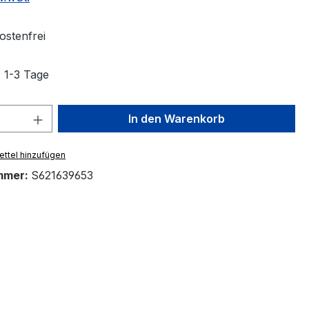
stenfrei
: 1-3 Tage
 Anzahl: Gib den gewünschten Wert ein 
In den Warenkorb
ttel hinzufügen
mmer:
S621639653