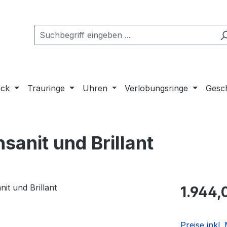
uck
Trauringe
Uhren
Verlobungsringe
Gesch
anit und Brillant
Regulärer Pr
1.944,
Preise inkl.