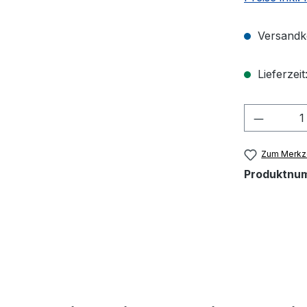
Versandko
Lieferzeit
Produkt
Zum Merkze
Produktnu