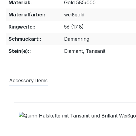
Material::
Gold 585/000
Materialfarbe::
weißgold
Ringweite::
56 (17,8)
Schmuckart::
Damenring
Stein(e)::
Diamant, Tansanit
Accessory Items
Produktgalerie überspringen