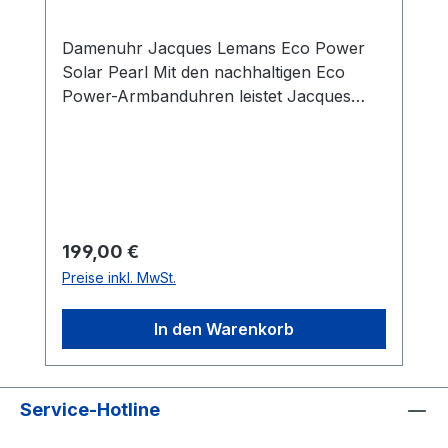
Damenuhr Jacques Lemans Eco Power
Solar Pearl Mit den nachhaltigen Eco
Power-Armbanduhren leistet Jacques
Lemans einen wichtigen Beitrag zum
Umweltschutz. Die innovativen
Solaruhren nutzen die Kraft der Sonne
und benötigen keine umweltbelastenden
Batterien. Die fortschrittliche
Solartechnologie garantiert eine
Regulärer Preis:
199,00 €
Dunkelgangreserve von bis zu 120 Tagen.
Preise inkl. MwSt.
Die veganen Apfelleder-Armbänder sind
aus Apfelschalen hergestellt und zu 100
In den Warenkorb
% biologisch abbaubar. Die Materialien
Holz und Perlmutt unterstützen den
natürlichen Charme der faszinierenden
Uhren. Hinweise zur Batterieentsorgung
Service-Hotline
Im Zusammenhang mit dem Vertrieb von