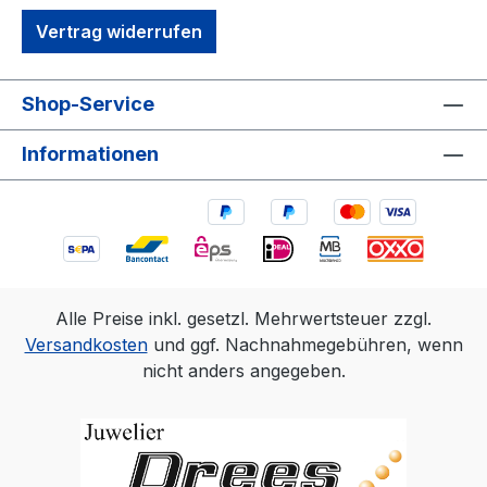
Batterien oder mit der Lieferung von
Vertrag widerrufen
Geräten, die Batterien enthalten, sind wir
verpflichtet, Sie auf folgendes
hinzuweisen: Sie sind zur Rückgabe
Shop-Service
gebrauchter Batterien als Endnutzer
gesetzlich verpflichtet. Sie können
Informationen
Altbatterien, die wir als Neubatterien im
Sortiment führen oder geführt haben,
unentgeltlich an unserem Versandlager
(Versandadresse) zurückgeben. Die auf
den Batterien abgebildeten Symbole
haben folgende Bedeutung: Das Symbol
Alle Preise inkl. gesetzl. Mehrwertsteuer zzgl.
der durchgekreuzten Mülltonne bedeutet,
Versandkosten
und ggf. Nachnahmegebühren, wenn
dass die Batterie nicht in den Hausmüll
nicht anders angegeben.
gegeben werden darf. Pb = Batterie
enthält mehr als 0,004 Masseprozent Blei
Cd = Batterie enthält mehr als 0,002
Masseprozent Cadmium Hg = Batterie
enthält mehr als 0,0005 Masseprozent