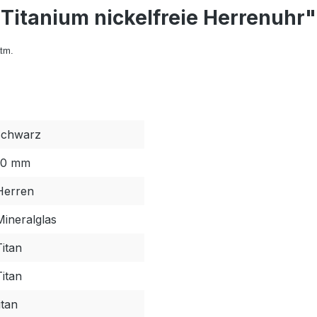
Titanium nickelfreie Herrenuhr"
atm.
schwarz
10 mm
Herren
Mineralglas
Titan
Titan
itan