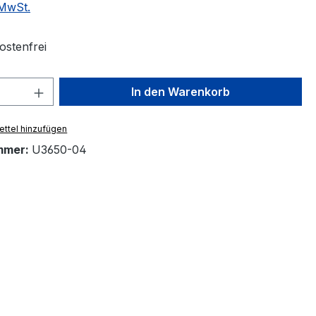
 MwSt.
stenfrei
 Anzahl: Gib den gewünschten Wert ein 
In den Warenkorb
ttel hinzufügen
mmer:
U3650-04