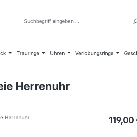
uck
Trauringe
Uhren
Verlobungsringe
Gesch
eie Herrenuhr
Regulärer Pr
119,00