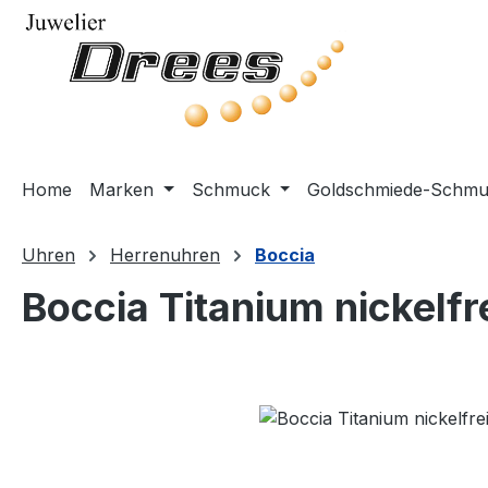
m Hauptinhalt springen
Zur Suche springen
Zur Hauptnavigation springen
Home
Marken
Schmuck
Goldschmiede-Schm
Uhren
Herrenuhren
Boccia
Boccia Titanium nickelfr
Bildergalerie überspringen