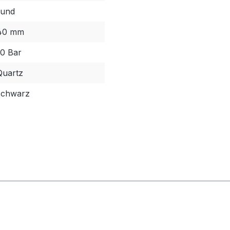
rund
40 mm
10 Bar
Quartz
schwarz