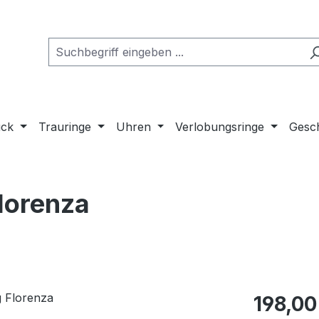
uck
Trauringe
Uhren
Verlobungsringe
Gesch
lorenza
Regulärer Pr
198,00