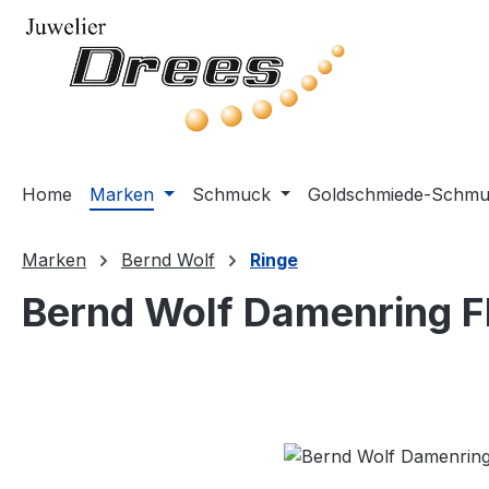
m Hauptinhalt springen
Zur Suche springen
Zur Hauptnavigation springen
Home
Marken
Schmuck
Goldschmiede-Schm
Marken
Bernd Wolf
Ringe
Bernd Wolf Damenring F
Bildergalerie überspringen