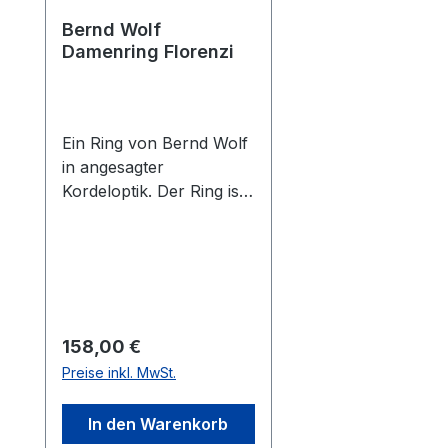
Bernd Wolf
Damenring Florenzi
Ein Ring von Bernd Wolf
in angesagter
Kordeloptik. Der Ring ist
2,1 mm breit.
Regulärer Preis:
158,00 €
Preise inkl. MwSt.
In den Warenkorb