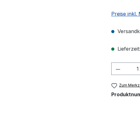
Preise inkl.
Versandko
Lieferzeit
Produkt
Zum Merkze
Produktnu