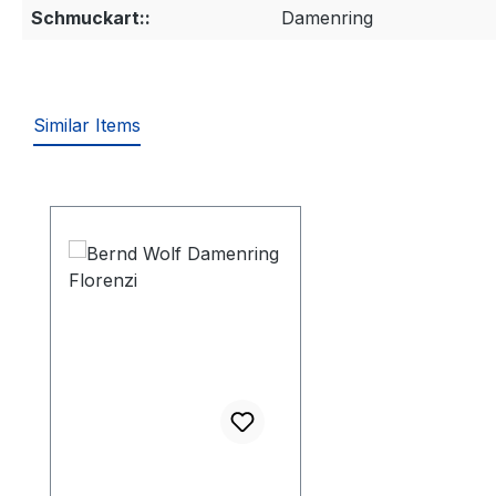
Schmuckart::
Damenring
Similar Items
Produktgalerie überspringen