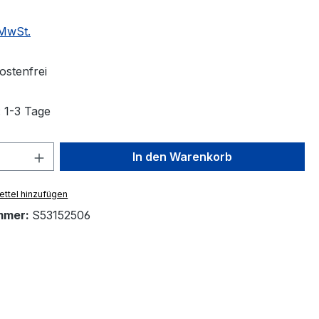
 MwSt.
stenfrei
: 1-3 Tage
 Anzahl: Gib den gewünschten Wert ein 
In den Warenkorb
ttel hinzufügen
mmer:
S53152506