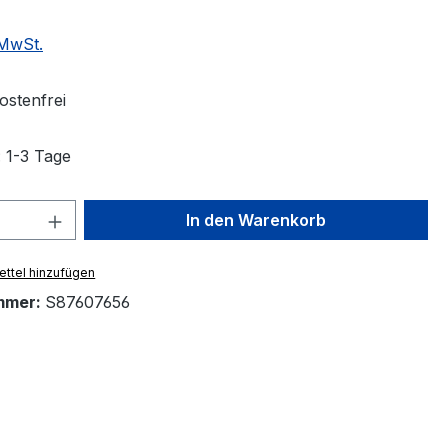
 MwSt.
stenfrei
: 1-3 Tage
 Anzahl: Gib den gewünschten Wert ein 
In den Warenkorb
ttel hinzufügen
mmer:
S87607656