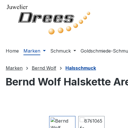
m Hauptinhalt springen
Zur Suche springen
Zur Hauptnavigation springen
Home
Marken
Schmuck
Goldschmiede-Schm
Marken
Bernd Wolf
Halsschmuck
Bernd Wolf Halskette Ar
Bildergalerie überspringen