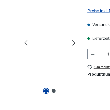
Preise inkl.
Versandko
Lieferzeit
Produkt
Zum Merkze
Produktnu