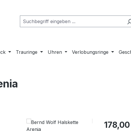
uck
Trauringe
Uhren
Verlobungsringe
Gesch
enia
Regulärer Pr
178,00