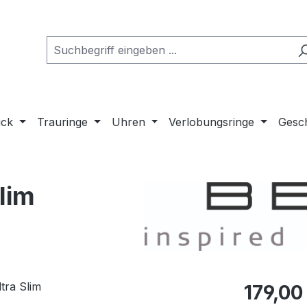
uck
Trauringe
Uhren
Verlobungsringe
Gesch
lim
Regulärer Pr
179,00