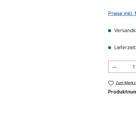
Preise inkl.
Versandko
Lieferzeit
Produkt
Zum Merkze
Produktnu