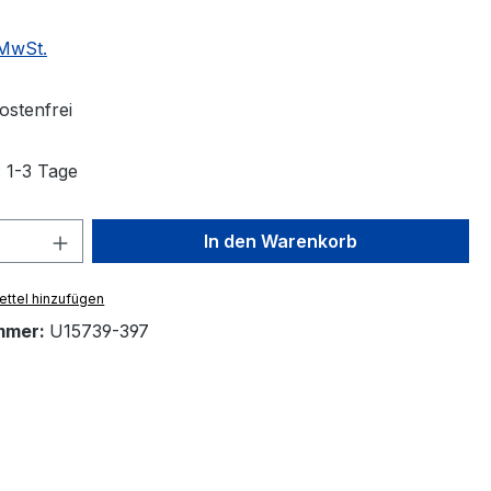
 MwSt.
stenfrei
: 1-3 Tage
 Anzahl: Gib den gewünschten Wert ein 
In den Warenkorb
ttel hinzufügen
mmer:
U15739-397