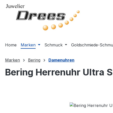
m Hauptinhalt springen
Zur Suche springen
Zur Hauptnavigation springen
Home
Marken
Schmuck
Goldschmiede-Schm
Marken
Bering
Damenuhren
Bering Herrenuhr Ultra S
Bildergalerie überspringen