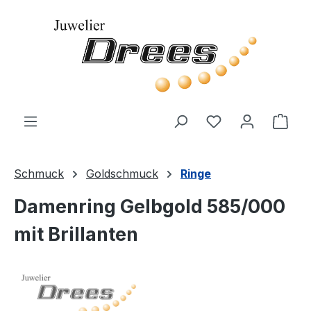
Zum Hauptinhalt springen
Du hast 0 Produ
Ware
Schmuck
Goldschmuck
Ringe
Damenring Gelbgold 585/000
mit Brillanten