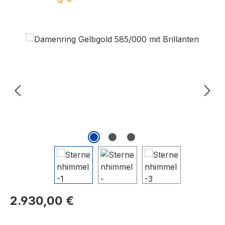
Bildergalerie überspringen
Regulärer Preis:
2.930,00 €