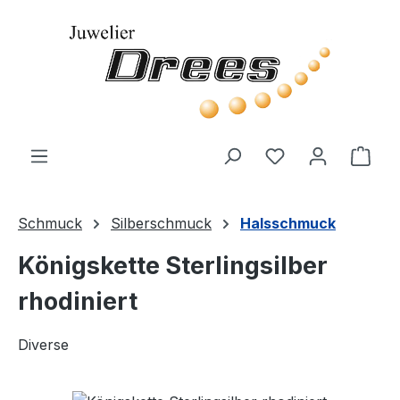
Zum Hauptinhalt springen
Du hast 0 Produ
Ware
Schmuck
Silberschmuck
Halsschmuck
Königskette Sterlingsilber
rhodiniert
Diverse
Bildergalerie überspringen