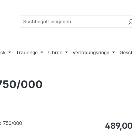
uck
Trauringe
Uhren
Verlobungsringe
Gesch
 750/000
Regulärer Pr
489,00