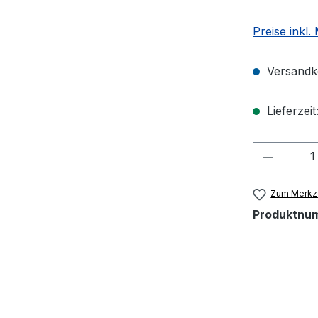
Preise inkl.
Versandko
Lieferzeit
Produkt
Zum Merkze
Produktnu