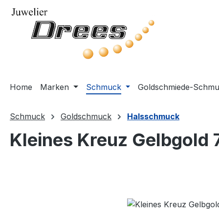
m Hauptinhalt springen
Zur Suche springen
Zur Hauptnavigation springen
Home
Marken
Schmuck
Goldschmiede-Schm
Schmuck
Goldschmuck
Halsschmuck
Kleines Kreuz Gelbgold
Bildergalerie überspringen