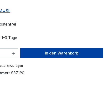
 MwSt.
stenfrei
: 1-3 Tage
 Anzahl: Gib den gewünschten Wert ein 
In den Warenkorb
ttel hinzufügen
mmer:
S37190