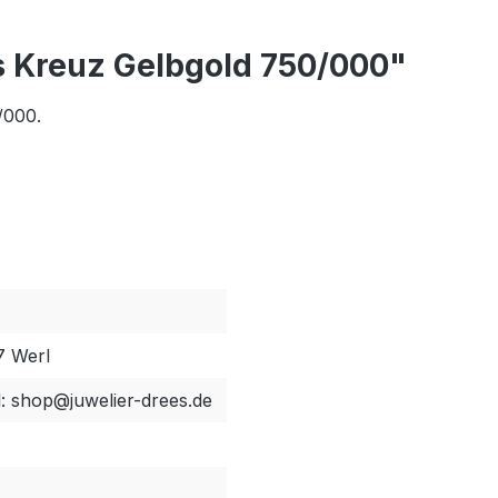
s Kreuz Gelbgold 750/000"
/000.
7 Werl
l: shop@juwelier-drees.de