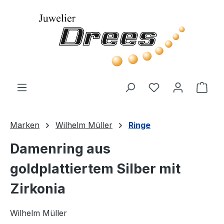
Zum Hauptinhalt springen
Du hast 0 Produ
Ware
Marken
Wilhelm Müller
Ringe
Damenring aus
goldplattiertem Silber mit
Zirkonia
Wilhelm Müller