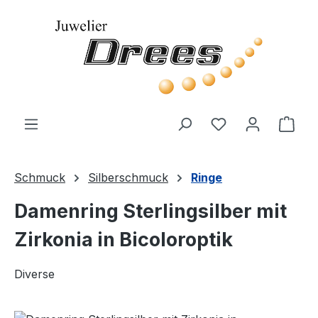
Zum Hauptinhalt springen
Du hast 0 Produ
Ware
Schmuck
Silberschmuck
Ringe
Damenring Sterlingsilber mit
Zirkonia in Bicoloroptik
Diverse
Bildergalerie überspringen