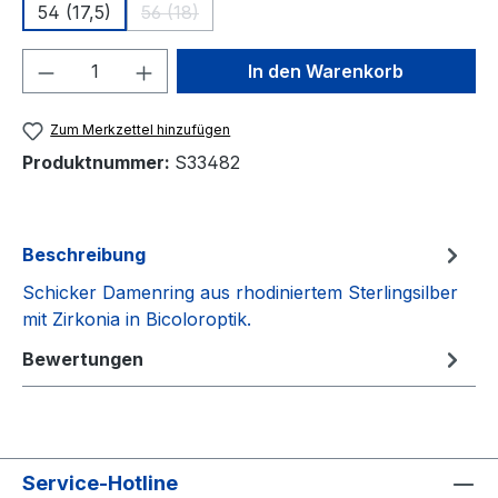
54 (17,5)
56 (18)
(Diese Option ist zurzeit nicht verfügbar.)
Produkt Anzahl: Gib den gewünschten We
In den Warenkorb
Zum Merkzettel hinzufügen
Produktnummer:
S33482
Beschreibung
Schicker Damenring aus rhodiniertem Sterlingsilber
mit Zirkonia in Bicoloroptik.
Bewertungen
Service-Hotline