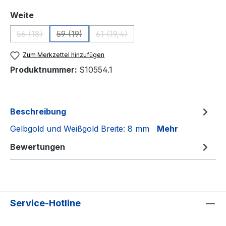
auswählen
Weite
56 (18)
59 (19)
61 (19,4)
(Diese Option ist zurzeit nicht verfügbar.)
(Diese Option ist zurzeit nicht verfügbar.)
(Diese Option ist zurzeit nicht verf
Zum Merkzettel hinzufügen
Produktnummer:
S10554.1
Beschreibung
Gelbgold und Weißgold Breite: 8 mm
Mehr
Bewertungen
Service-Hotline