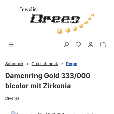
Zum Hauptinhalt springen
Du hast 0 Produ
Ware
Schmuck
Goldschmuck
Ringe
Damenring Gold 333/000
bicolor mit Zirkonia
Diverse
Bildergalerie überspringen