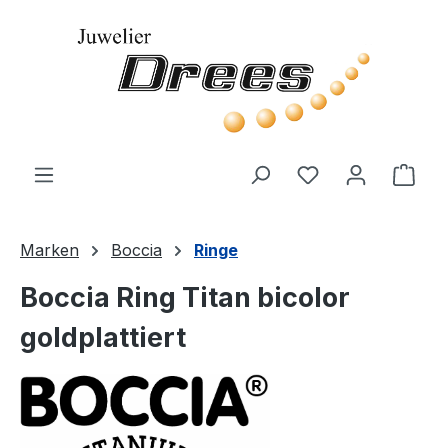
Zum Hauptinhalt springen
Du hast 0 Produ
Ware
Marken
Boccia
Ringe
Boccia Ring Titan bicolor
goldplattiert