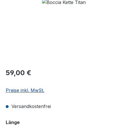
Bildergalerie überspringen
Regulärer Preis:
59,00 €
Preise inkl. MwSt.
Versandkostenfrei
auswählen
Länge