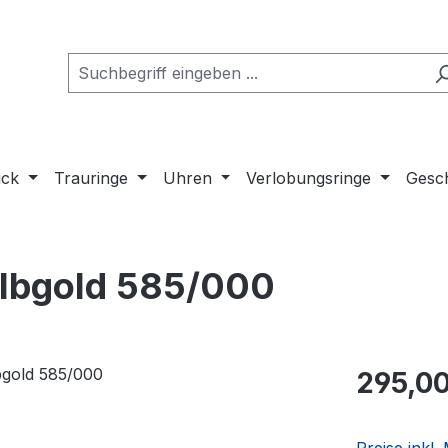
uck
Trauringe
Uhren
Verlobungsringe
Gesch
elbgold 585/000
Regulärer Pr
295,00