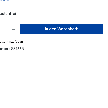
 MwSt.
stenfrei
 Anzahl: Gib den gewünschten Wert ein 
In den Warenkorb
ttel hinzufügen
mmer:
S31665