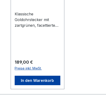
Klassische
Goldohrstecker mit
zartgrünen, facettierten
Peridots.
Regulärer Preis:
189,00 €
Preise inkl. MwSt.
In den Warenkorb