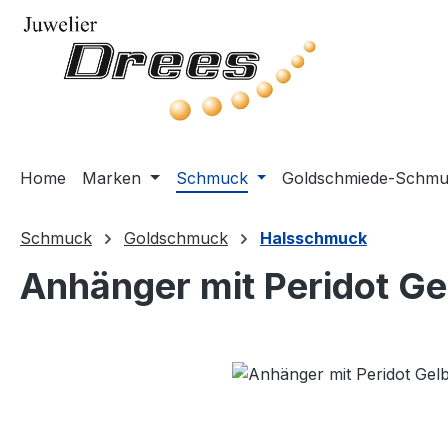
m Hauptinhalt springen
Zur Suche springen
Zur Hauptnavigation springen
Home
Marken
Schmuck
Goldschmiede-Schm
Schmuck
Goldschmuck
Halsschmuck
Anhänger mit Peridot G
Bildergalerie überspringen