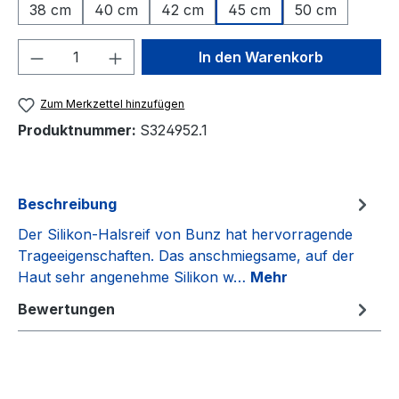
38 cm
40 cm
42 cm
45 cm
50 cm
Produkt Anzahl: Gib den gewünschten We
In den Warenkorb
Zum Merkzettel hinzufügen
Produktnummer:
S324952.1
Beschreibung
Der Silikon-Halsreif von Bunz hat hervorragende
Trageeigenschaften. Das anschmiegsame, auf der
Haut sehr angenehme Silikon w…
Mehr
Bewertungen