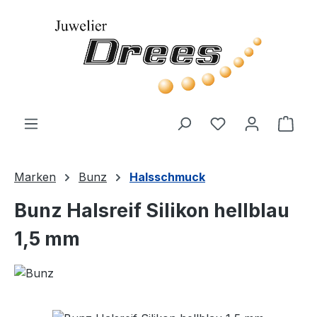
Zum Hauptinhalt springen
Du hast 0 Produ
Ware
Marken
Bunz
Halsschmuck
Bunz Halsreif Silikon hellblau
1,5 mm
Bildergalerie überspringen