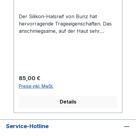
Der Silikon-Halsreif von Bunz hat
hervorragende Trageeigenschaften. Das
anschmiegsame, auf der Haut sehr
angenehme Silikon wird auch nach
langem Tragen nicht hart oder brüchig.
Innen besitzt die Schnur eine Edelstahl-
Seele, die fest mit der Schließe
verschweißt ist. Die patentierte Bunz-
Schließe aus Edelstahl sorgt für das
Regulärer Preis:
85,00 €
sichere Tragen Ihrer Anhänger. Der
Preise inkl. MwSt.
Halsreif ist 1,5 mm stark.
Details
Service-Hotline