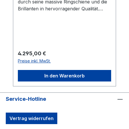
durch seine massive Ringschiene und die
Brillanten in hervorragender Qualität.
Sieben Brillanten mit einem
Gesamtgewicht von 0,70 ct. sind effektvoll
in den Ring gefasst. Die Farbe der Steine
ist top wesselton, die Reinheit ist si. Der
Ring ist 4,6 mm breit und 2 mm hoch.
Regulärer Preis:
4.295,00 €
Preise inkl. MwSt.
In den Warenkorb
Service-Hotline
Vertrag widerrufen