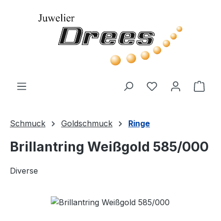
Zum Hauptinhalt springen
Du hast 0 Produ
Ware
Schmuck
Goldschmuck
Ringe
Brillantring Weißgold 585/000
Diverse
Bildergalerie überspringen